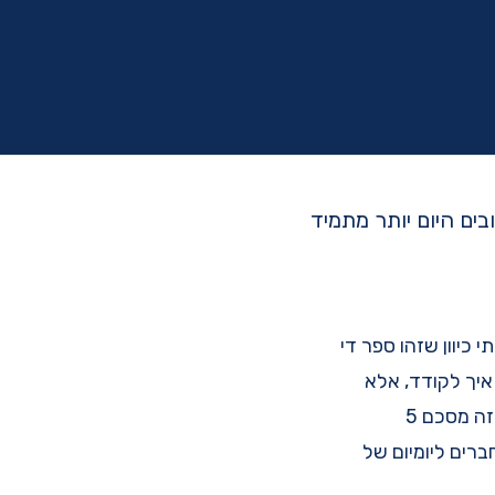
כיוון שזהו ספר די
 איך לקודד, אלא
איך לחשוב ולהתנהג כמו איש מקצוע שמפתח תוכנה - אומן (Craftsman). הפוסט הזה מסכם 5
ברים ליומיום של