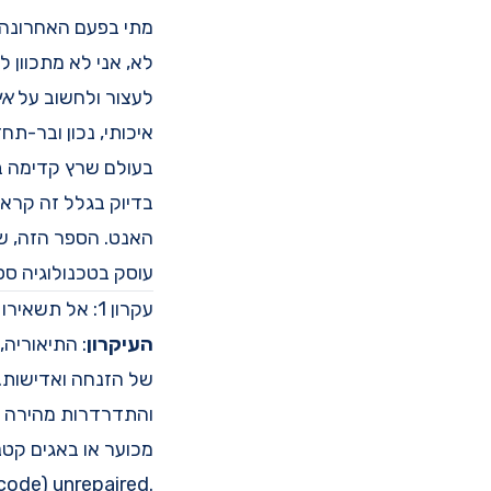
מתי בפעם האחרונה
לעצור ולחשוב על
אי
איכותי, נכון ובר-תחז
בעולם שרץ קדימה ב
בדיוק בגלל זה קרא
עוסק בטכנולוגיה ספ
עקרון 1: אל תשאירו חלונות שבורים (Don't Leave Broken Windows)
העיקרון
: התיאוריה,
של הזנחה ואדישות. 
והתדרדרות מהירה של
מכוער או באגים קטנ
code) unrepaired.