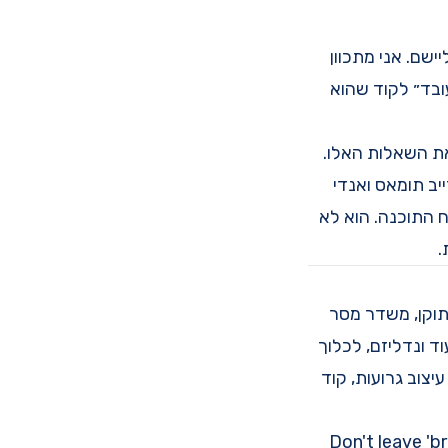
י לא מתכוון לעצור ולחשוב על הלוגיקה של הפיצ׳ר הבא או על איזה pattern ליישם. אני מתכוון
ובד״ לקוד שהוא
את השאלות האלו.
יב תומאס ואנדי
ך של פיתוח התוכנה. הוא לא
.
מתוקן, משדר מסר
ד ונדליזם, לכלוך
צוב גרועות, קוד
Don't leave 'b