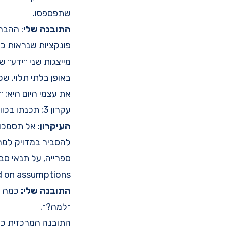
שתפספסו.
התובנה שלי
: ההבח
פונקציות שנראות כ
מייצגות שני ״ידע״ ש
באופן בלתי תלוי. ש
את עצמי היום היא: 
עקרון 3: תכנתו בכוונה, לא במקרה (Don't Program by Coincidence)
העיקרון
: אל תסמכו
להסביר במדויק למ
ספרייה, על תנאי סב
nd on assumptions.
התובנה שלי:
כמה פע
״למה?״.
התובנה המרכזית כאן