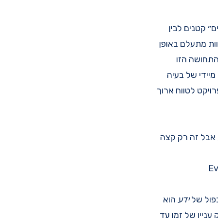
״ קטנים לבין
וות מתעלם באופן
התחושה הזו
ון תוכנה (Software Rot). לכן, תיקון מיידי של בעיה
ויקט לטווח ארוך
זה נכון, אבל זה רק קצה
Ev
כפול של
ידע
הוא
עניין של זמן עד