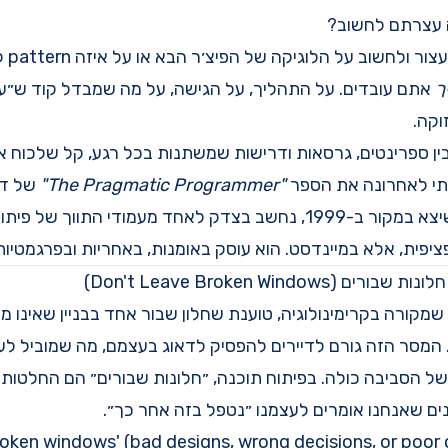
 עצרתם לחשוב?
לא, אנ
ך
אתם עובדים. על התהליך, על הגישה, על מה שמבדל קוד ש״ע
וקה.
ין ספרינטים, גרסאות ודרישות שמשתנות בכל רגע, קל שלכוח 
תי לאחרונה את הספר
"The Pragmatic Programmer"
של די
האנט. הספר הזה, שיצא במקור ב-1999, נחשב בצדק לאחד מעמודי התוו
ציפית, אלא במיינדסט. הוא עוסק באומנות, באחריות ובפרגמטיות
 שמקורה בקרימינולוגיה, טוענת שחלון שבור אחד בבניין שאינו 
המסר הזה גורם לדיירים להפסיק לדאוג בעצמם, מה שמוביל לעו
 הסביבה כולה. בפיתוח תוכנה, ״חלונות שבורים״ הם החלטות עי
ים שאנחנו אומרים לעצמנו ״נטפל בזה אחר כך״.
roken windows' (bad designs, wrong decisions, or poor 