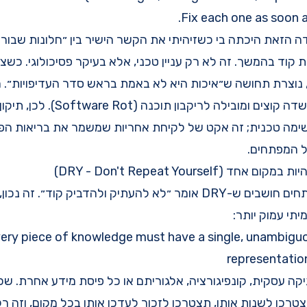
Fix each one as soon as
דה הזאת היכתה בי כשזיהיתי את הקשר הישיר בין ״חלונות שבורים
 קוד בהמשך. זה לא רק עניין טכני, אלא בעיקר פסיכולוגי. כשצ
 נוצרת תחושה ש״איכות היא לא באמת בראש סדר העדיפויות״. 
מתפשטת כמו אש בשדה קוצים ומובילה לריקב
ימה טכנית; זה אקט של לקיחת אחריות שמשמר את בריאות הפר
 המפתחים.
: הרמה מפתחים חושבים ש-DRY אומר ״לא להעתיק ולהדביק קוד״. 
יתי עמוק יותר:
ery piece of knowledge must have a single, unambiguo
representatio
וגיקה עסקית, קונפיגורציה, אלגוריתם או כל פיסת מידע אחרת. ש
טרכו לשנות אותו, תצטרכו לזכור לעדכן אותו בכל מקום, וזה רק 