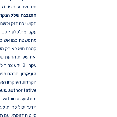
 it is discovered.
התובנה שלי
: הנקו
הקושי לתחזק ולשנות
עקבי מ״לכלוך״ קטן,
קטנה הוא לא רק מש
ואת שפיות הדעת של
עקרון 2: ידע צריך להיות במקום אחד (DRY - Don't Repeat Yourself)
העיקרון
הקרחון. העיקרון האמ
us, authoritative
n within a system
״ידע״ יכול להיות ל
סיוט תחזוקתי. אם תצ