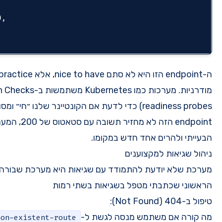
status
: 
'ok'
,

uptime
: process.uptime(),

  });

ה-endpoint הזו היא לא סתם nice to have, אלא best practice קריטי בארכיטקטורות
מודרניות. מערכות כמו Kubernetes משתמשות ב-Health Checks (הנקראים liveness and
כדי לדעת אם הקונטיינר שלנו ״חי״ ומסוגל לקבל תעבורה. אם ה-
endpoint הזה לא מחזיר תשובה עם סטאטוס של 200, המערכת תדע להרוג את הקונטיינר
גיאות היא מערכת שבורה שמחכה לתקלות. הקוד של השרת
שתי רמות
-
? אם לא נטפל בזה,
api/non-existent-route