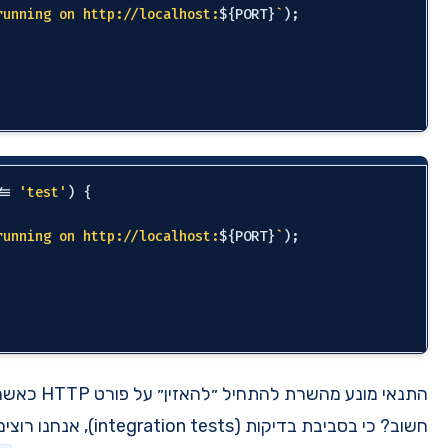
console
.log(
`Server is running on http://local
  }

}

export
default
if
 (process.env[NODE_ENV] !== 
'test'
) {

  app.listen(PORT, 
() =>
 {

console
.log(
`Server is running on http://local
  }

}

export
default
התנאי מונע מהשרת להתחיל ״להאזין״ על פורט HTTP כאשר אנחנו מריצים בדיקות. למה זה
שלנו
app