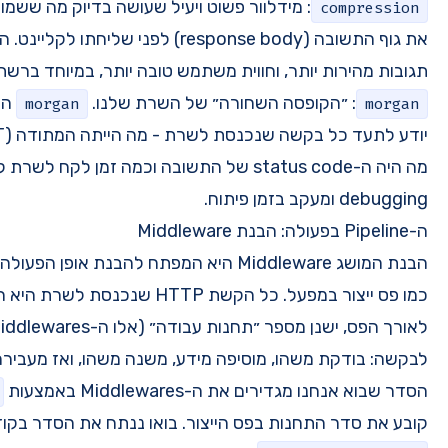
: מידלוור פשוט ויעיל שעושה בדיוק מה ששמו מרמז: הוא דוחס (באמצעות Gzip)
את גוף התשובה (response body) לפני שליחתו לקליינט. התוצאה? payload קטן יותר,
 טובה יותר, במיוחד ברשתות איטיות.
השרת שלנו.
הוא logger של בקשות HTTP. הוא
morgan
יודע לתעד כל בקשה שנכנסת לשרת - מה הייתה המתודה (GET/POST), לאיזה נתיב (URL),
status  של התשובה וכמה זמן לקח לשרת לענות. מידע זה קריטי ל-
הבנת המושג Middleware היא המפתח להבנת אופן הפעולה של Express. אפשר לחשוב על זה
כמו פס ייצור במפעל. כל הקשת HTTP שנכנסת לשרת היא חומר גלם שמונח בתחילת הפס.
לאורך הפס, ישנן מספר ״תחנות עבודה״ (אלו ה-Middlewares). כל תחנה עושה משהו קטן
ע, משנה משהו, ואז מעבירה אותה לתחנה הבאה בשרשרת.
הוא קריטי, כי הוא
app.use()
 בואו ננתח את הסדר בקוד של השרת: