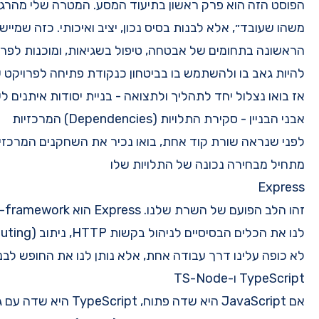
 המסע. המטרה שלי מהרגע הראשון לא הייתה רק ״להרים
משהו שעובד״, אלא לבנות בסיס נכון, יציב ואיכותי. כזה שמיישם Best Practices מהשורה
 בשגיאות, ומוכנות לפרודקשיין. רציתי ליצור משהו שאוכל
 כנקודת פתיחה לפרויקט שלי.
ית יסודות איתנים לשרת API מודרני.
לפני שנראה שורת קוד אחת, בואו נכיר את השחקנים המרכזיים הזירה. פרוקיט Node.js איכותי
שלו
זהו הלב הפועם של השרת שלנו. Express הוא micro-framework מינימליסטי וגמיש שמספק
לנו את הכלים הבסיסיים לניהול בקשות HTTP, ניתוב (routing), וטיפול ב-Middleware. הוא
א נותן לנו את החופש לבנות את השרת כראות עינינו.
אם JavaScript היא שדה פתוח, TypeScript היא שדה עם גדרות בטיחות, שילוט ברור ושומר