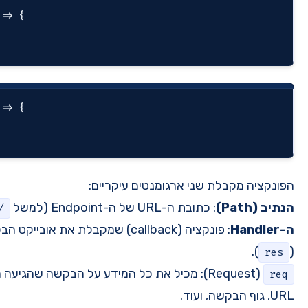
app.get(
'/path'
, 
(
req, res
) =>
 {

// Business logic here
app.get(
'/path'
, 
(
req, res
) =>
 {

// Business logic here
קריים:
).
'api/users/
) ואובייקט התשובה
req
(Request): מכיל את כל המידע על הבקשה שהגיעה מהקליינט - headers, פרמטרים ב-