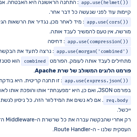
אשונה היא האבטחה. אנחנו רוצים לוודא שהגנות בסיסיות
ר.
כן, נגדיר את הרשאות הגישה. אם בקשה מגיעה מדומיין לא
ה.
יסה
: נרצה לתעד את הבקשה כמו שהיא נכנסה, לפני שאנחנו
מט
הוא סטנדרט ותיק ופופולרי, המבוסס על
combined
.
: זו תחנה קריטית. היא בודקת אם גוף הבקשה (body) הוא
. אם לא נשים את המידלוור הזה, כל ניסיון לגשת למידע בבקשות POST או PUT
רק אחרי שהבקשה עברה את כל שרשרת ה-Middleware הזו, היא תגיע סוף סוף ללגיקה