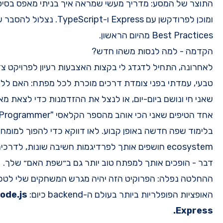
התוצר של המסע: מדריך מעשי שמראה איך בניתי מאפס בסיס (boileplate) איכותי, מאובטח,
ומוכן לפרודקשן עם Express ו-TypeScript. נצלול להסבר של כל רכיב מרכזי, עם דגש על
לאחרונה, התחיל לדגדג לי בקצות האצבעות רעיון לפרויקט צדדי חדש שדרש שרת API. באופן
כרת לכל מפתח: האם ללכת על המוכר והבטוח, הטכנולוגיות
את ההזדמנות כדי לצאת מאזור הנוחות וללמוד משהו חדש?
ר הקלאסי
"The Pragmatic Programmer"
הוא להשקיע
 דווקא כדי להפוך למומחה בה, אלא כי כל שפה וכל-
לפרדיגמות חשיבה שונות, לדרכים חדשות לפתור בעיות, ובסופו של
תר גם ב״שפת האם״ שלך.
 מגרש המשחקים שלי לטכנולוגיה חדשה. בחרתי באחת
ם:
Node.js יחד עם TypeScript ו-