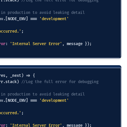
console
.error(
'Error:'
, err.stack) 
//Log the ful
// Send a generic message in production to avoid
const
 message = process.env.[NODE_ENV] === 
'deve
    ? err.message

    : 
'An unexpected error occurred.'
;

  res.status(
500
).json({ 
error
: 
'Internal Server E
app.use(
(
err: 
Error
, _req, res, _next
) =>
 {

console
.error(
'Error:'
, err.stack) 
//Log the ful
// Send a generic message in production to avoid
const
 message = process.env.[NODE_ENV] === 
'deve
    ? err.message

    : 
'An unexpected error occurred.'
;

  res.status(
500
).json({ 
error
: 
'Internal Server E