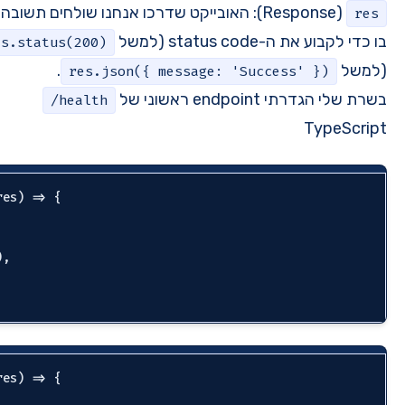
ייקט שדרכו אנחנו שולחים תשובה חזרה לקליינט. אנחנו משתמשים
), ולשלוח את גוף התשובה
res.status(200)
.
res.json({ 
/health
app.get5(
'/health'
, 
(
_req, res
) =>
 {

  res.status(
200
).json({

status
: 
'ok'
,

uptime
: process.uptime(),

  });

app.get5(
'/health'
, 
(
_req, res
) =>
 {

  res.status(
200
).json({
