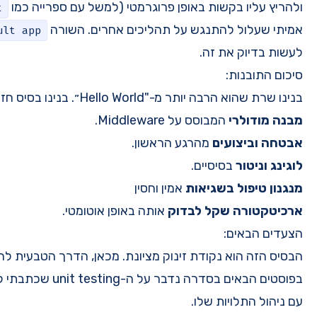
י (למשל עם ספרייה כמו
), מבלי לפתוח פורט
supertest
 אחרים. השורה
מאפשר לנו
export default app
פן אוטומטי.
. מכאן, הדרך הטבעית להמשיך היא להוסיף עוד ״קוביות לגו״.
בפוסטים הבאים בסדרה נדבר על ה-unit testing שכתבתי לשרת הזה, ומבוא קצר ל node.js