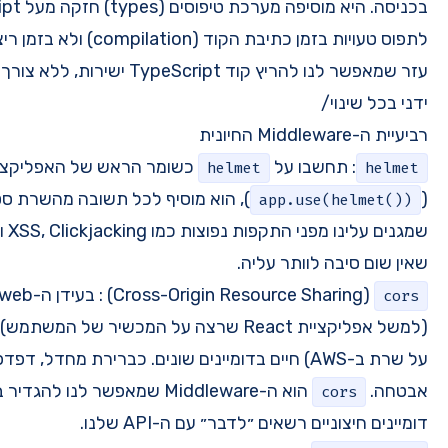
בכניסה. היא מוסיפה מערכת טיפוסים (types) חזקה מעל JavaScript, מה שמאפשר לנו
הוא כלי
ts-node
עזר שמאפשר לנו להריץ קוד TypeScript ישירות, ללא צורך לקמפל אותו ל-JavaScript באופן
ומר הראש של האפליקציה שלכם. באמצעות שורה אחת
), הוא מוסיף לכל תשובה מהשרת סט של HTTP headers חיוניים
שמגנים עלינו מפני התקפות נפוצות כמו XSS, Clickjacking ועוד. זוהי שכבת אבטחה בסיסית
(Cross-Origin Resource Sharing) : בעידן ה-web המודרני, ה-frontend שלכם
(למשל אפליקציית React שרצה על המכשיר של המשתמש) וה-backend (שרת ה-API שרץ
בדומיינים שונים. כברירת מחדל, דפדפנים חוסמים בקשות כאלה מטעמי
הוא ה-Middleware שמאפשר לנו להגדיר בצורה מבוקרת ובטוחה אילו
לנו.