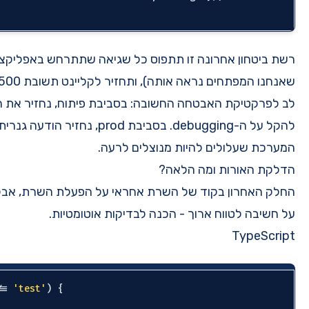
שגיאה שתתרחש באפליקציה, תרשום אותם ללוגים (כדי
שאנחנו המפתחים נראה אותה), ותחזיר לקליינט תשובת 500 מסודרת במקום להתרסק. שימו
יבת פיתוח, נחזיר את הודעת השגיאה המקורית כדי
להקל על ה-debugging. בסביבת prod, נחזיר הודעה גנרית כדי לא לחשוב פרטים פנימיים על
רעה.
י על הפעלת השרת, אבל הוא מכיל פרט קטן וחכם שמעיד
ות אוטומטיות.
if
 (process.env[NODE_ENV] !== 
'test'
) {

  app.listen(PORT, 
() =>
 {
