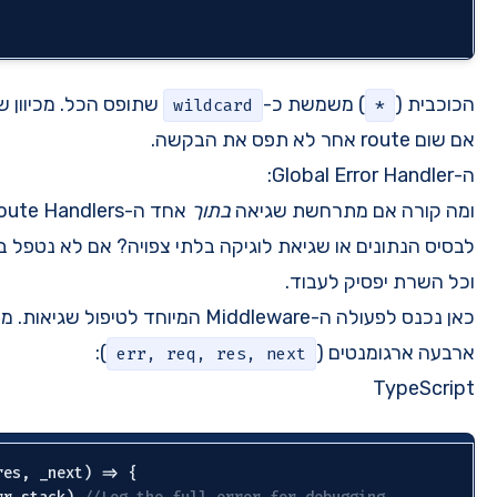
  });

שתופס הכל. מכיוון שהוא מוגדר אחרון, הוא יופעל רק
wi
ך
אחד ה-Route Handlers שלנו? למשל, שגיאה בגישה
לתי צפויה? אם לא נטפל בזה, התהליך של
יקרוס
Node.js
אן נכנס לפעולה ה-Middleware המיוחד לטיפול שגיאות. מזהים אותו לפי העובדה שהוא מקבל
):
err, req
app.use(
(
err: 
Error
, _req, res, _next
) =>
 {
