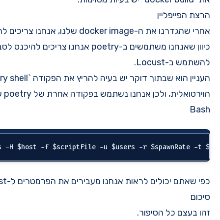
יוון שאנחנו משתמשים ב-poetry אנחנו צריכים להיכנס לסביבה הוירטואלית שלה על מנת
העניין הוא שבתוך דוקר יש בעיה להריץ את הפקודה `poetry shell` כדי להיכנס לסביבה
poe שנקראת poetry run
-locust בצורה דינמית דרך jenkins.