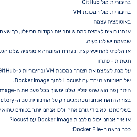
נקודות הכשלון, כך שאם באמת הפייפליין נכשל, נדע
חה אוטומציה שלנו הגענו לפתרון טוב יותר בעיני
על מנת לצמצם את הצורך במכונת VM ובחיבוריות ל-GitHub החלטנו שאנחנו נכניס את הקוד
imag האחרון ואז יריץ אותו.
בצורה הזאת אנחנו מסתמכים רק על החיבוריות עם ה-Artifactory שלנו, שהוא נמצא
נחנו יותר בטוחים שהוא יהיה יותר יציב.