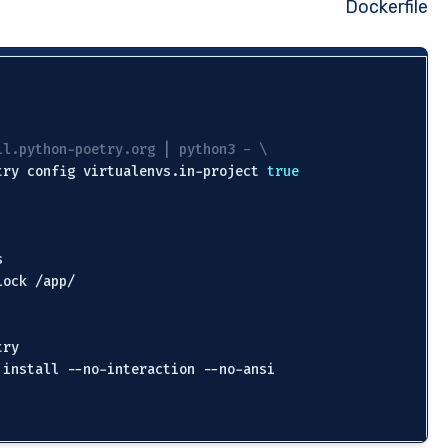
FROM python:
3.11
.0
# Install Poetry

RUN curl -sSL https:
//install.python-poetry.org | 
    && 
/root/
.local/bin/poetry config virtualenvs.
WORKDIR /app

# Copy Poetry configurations

COPY pyproject.toml poetry.lock /app/

# Copy test files

COPY . /app

# Install packages 
with
 Poetry

RUN /root/.local/bin/poetry install --no-interactio
CMD [
"bash"