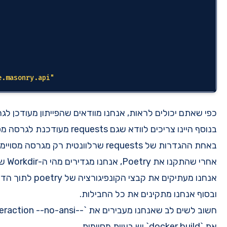
python = 
"^3.11"
locust = 
"^2.15.0"
requests = 
"^2.31.0"
[build-system]

requires = [
"poetry-core"
]

build-backend = 
"poetry.core.masonry.api"
ם שהפייתון מעודכן לגרסה שאנחנו רוצים, וגם locust.
בנוסף היינו צריכים לוודא שגם requests מעודכנת לגרסה מסויימת כיוון שאנחנו משתמשים
י הטסטים פנימה.
ות.
חשוב לשים לב שאנחנו מעבירים את `--no-interaction --no-ansi` כי אחרת כאשר מריצים