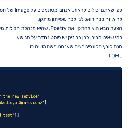
כפי שאתם יכולים לראות, אנחנו מסתמכים על Image של Python בגרסה שבה אנחנו רוצים
מותקן.
, שהיא מנהלת חבילות מעולה של פייתון.
 נהדר על הנושא
.
שתמשים בו
[tool.poetry]

name = 
"load-test"
version = 
"1.0.0"
description = 
"load test for the new service"
authors = [
"Shaked Eyal <shaked.eyal@info.com>"
]

readme = 
"README.md"
packages = [{include = 
"load_test"
}]

[tool.poetry.dependencies]
