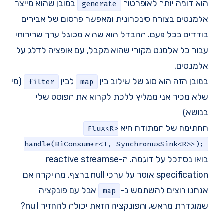
הוא דומה יותר לאופרטור
במובן שהוא מייצר
generate
אלמנטים בצורה סינכרונית ומאפשר פרסום של אבירים
בודדים בכל פעם. ההבדל הוא שהוא מסוגל ערך שרירותי
עבור כל אלמנט מקורי שהוא מקבל, עם אופציה לדלג על
אלמנטים.
במובן הזה הוא סוג של שילוב בין
לבין
(מי
filter
map
שלא מכיר אני ממליץ ללכת לקרוא את
הפוסט שלי
בנושא
).
החתימה של המתודה היא
Flux<R>
handle(BiConsumer<T, SynchronusSink<R>>);
בואו נסתכל על דוגמה. ה-
reactive streamse
specification
אוסר על ערכי null ברצף. מה יקרה אם
אנחנו רוצים להשתמש ב-
אבל עם פונקציה
map
שמוגדרת מראש, והפונקציה הזאת יכולה להחזיר null?