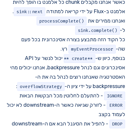
כאשר אנחנו מקבלים chunk כל אלמנט בו הופך להיות
אלמנט ב-Flux על ידי קריאה למתודה
.
sink::next
ואנחנו ממירים את
processComplete()
ל-
sink.complete()
כל הקוד הזה מתבצע בצורה אסינכרונית בכל פעם
שה-
רץ.
myEventProcessor
בנוסף, כיוון ש-
יכול לגשר על API
**create**
אסינכרונים וגם לנהל backpressure, אנחנו יכולים מהי
האסטרטגיה שאנחנו רוצים לנהל בה את ה-
backpressure על ידי ציון ה-
:
overflowStrategy
- להתעלם לחלוטין מכל הבקשות הבאות
IGNORE
- לזורק שגיאה כאשר ה-downstream לא יכול
ERROR
לעמוד בקצב
- להפיל את הסיגנל הבא אם ה-downstream
DROP