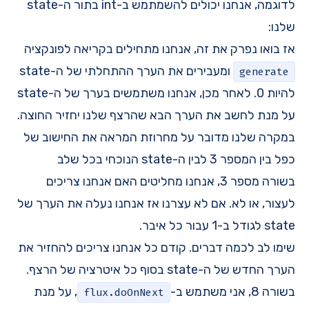
לדוגמה, אנחנו יכולים להשמתמש ב-int בתור ה-state
שלנו:
אז בואו נפרק את זה, אנחנו מתחילים בקריאה לפונקציה
ומעבירים את הערך ההתחלתי של ה-state
generate
להיות 0. לאחר מכן, אנחנו משתמשים בערך של ה-state
על מנת לחשב את הערך הבא שהרצף שלנו יחזיר החוצה.
במקרה שלנו מדובר על מחרוזת המראה את החישוב של
כפל בין המספר 3 לבין ה-state הנוכחי בכל שלב
בשורה מספר 3, אנחנו מחליטים האם אנחנו צריכים
לעצור, או לא. אם לא עצרנו אז אנחנו נעלה את הערך של
state לגודל ב-1 עבור כל איבר.
שימו לב לכמה דברים. קודם כל אנחנו צריכים להחזיר את
הערך החדש של ה-state בסוף כל איטרציה של הרצף.
בשורה 8, אני משתמש ב-
, על מנת
flux.doOnNext