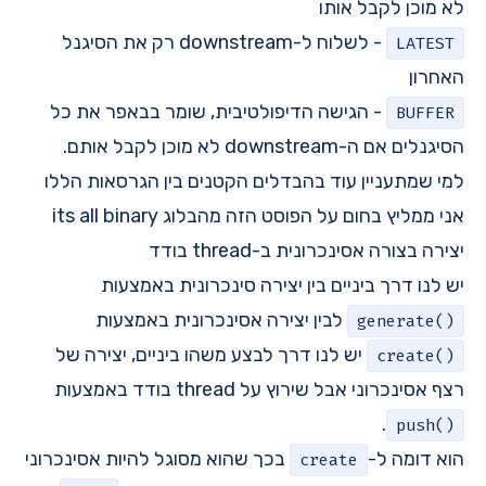
לא מוכן לקבל אותו
- לשלוח ל-downstream רק את הסיגנל
LATEST
האחרון
- הגישה הדיפולטיבית, שומר בבאפר את כל
BUFFER
הסיגנלים אם ה-downstream לא מוכן לקבל אותם.
למי שמתעניין עוד בהבדלים הקטנים בין הגרסאות הללו
אני ממליץ בחום על הפוסט הזה מהבלוג its all binary
יצירה בצורה אסינכרונית ב-thread בודד
יש לנו דרך ביניים בין יצירה סינכרונית באמצעות
לבין יצירה אסינכרונית באמצעות
generate()
יש לנו דרך לבצע משהו ביניים, יצירה של
create()
רצף אסינכרוני אבל שירוץ על thread בודד באמצעות
.
push()
הוא דומה ל-
בכך שהוא מסוגל להיות אסינכרוני
create