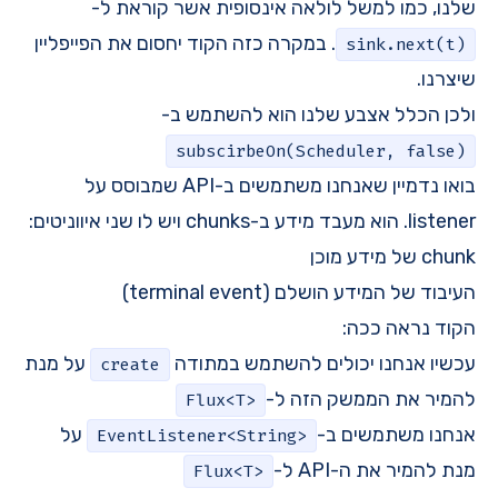
שלנו, כמו למשל לולאה אינסופית אשר קוראת ל-
. במקרה כזה הקוד יחסום את הפייפליין
sink.next(t)
שיצרנו.
ולכן הכלל אצבע שלנו הוא להשתמש ב-
subscirbeOn(Scheduler, false)
בואו נדמיין שאנחנו משתמשים ב-API שמבוסס על
listener. הוא מעבד מידע ב-chunks ויש לו שני איווניטים:
chunk של מידע מוכן
העיבוד של המידע הושלם (terminal event)
הקוד נראה ככה:
עכשיו אנחנו יכולים להשתמש במתודה
על מנת
create
להמיר את הממשק הזה ל-
Flux<T>
אנחנו משתמשים ב-
על
EventListener<String>
מנת להמיר את ה-API ל-
Flux<T>