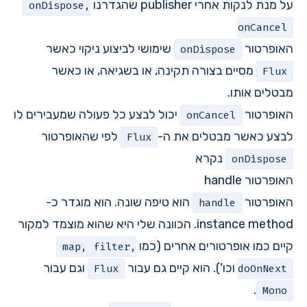
על מנת לנקות אחרי publisher שהגדרנו
onDispose,
onCancel
האופרטור
שימושי לביצוע ניקוי כאשר
onDispose
מסיים בצורה תקינה, או בשגיאה, או כאשר
Flux
מבטלים אותו.
האופרטור
יכול לבצע כל פעולה שמעבירים לו
onCancel
לבצע כאשר מבטלים את ה-
לפי שהאופרטור
Flux
נקרא
onDispose
האופרטור handle
האופרטור
הוא טיפה שונה. הוא מוגדר כ-
handle
instance method. הכוונה שלי היא שהוא מוצמד למקור
קיים כמו אופרטורים אחרים (כמו
map, filter,
וכו'). הוא קיים גם עבור
וגם עבור
Flux
doOnNext
.
Mono