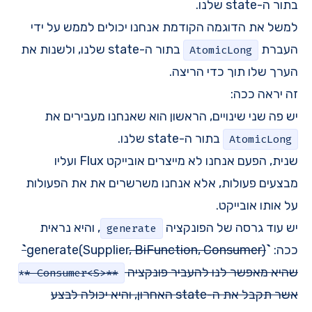
בתור ה-state שלנו.
למשל את הדוגמה הקודמת אנחנו יכולים לממש על ידי
העברת
בתור ה-state שלנו, ולשנות את
AtomicLong
הערך שלו תוך כדי הריצה.
זה יראה ככה:
יש פה שני שינויים, הראשון הוא שאנחנו מעבירים את
בתור ה-state שלנו.
AtomicLong
שנית, הפעם אנחנו לא מייצרים אובייקט Flux ועליו
מבצעים פעולות, אלא אנחנו משרשרים את את הפעולות
על אותו אובייקט.
יש עוד גרסה של הפונקציה
, והיא נראית
generate
ככה:
`
)
, BiFunction, Consumer
generate(Supplier
`
שהיא מאפשר לנו להעביר פונקציה
**Consumer<S>**
אשר תקבל את ה-state האחרון, והיא יכולה לבצע