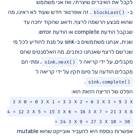
לקבל את האיברים שיצרתי, ואז אני משתמש
ב-
. זה אופרטור חדש שעוד לא ראינו, מה
blockLast()
שהוא מבצע הרשמה לרצף, ודואג שהקוד יחכה עד
שנקבל הודעת complete או הודעת error.
שנית, אנחנו משתמשים ב-sink על מנת להודיע לכל מי
שנרשם לרצף שאנחנו כותבים, מה האלמנטים שהם
מקבלים, על ידי קריאה ל
, ומתי הם
sink.next()
מקבלים הודעה על סיום תקין על ידי קריאה ל
.
sink.complete()
הפלט של הריצה הזאת הוא:
3 X 0 = 0 3 X 1 = 3 3 X 2 = 6 3 X 3 = 9 3 X
4 = 12 3 X 5 = 15 3 X 6 = 18 3 X 7 = 21 3 X 8
= 24 3 X 9 = 27 3 X 10 = 30
אפשרות נוספת היא להעביר אובייקט שהוא mutable