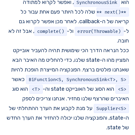
הוא
, ואפשר לקרוא למתודה
SynchronousSink
שלה לכל היותר פעם אחת עבור כל
**next()**
קריאה של ה-callback. לאחר מכן אפשר לקרוא גם
ל-
ול-
, אבל זה לא
complete()
error(Throwable)
חובה.
ככל הנראה הדרך הכי שימושית תהיה להעביר אובייקט
המציין מהו ה-state שלנו, כדי להחליט מה האיבר הבא
שאנחנו פולטים ברצף. הפונקציה המייצרת הופכת להיות
כאשר
BiFunction<S, SynchronousSink<T>, S>
הוא הסוג של האובייקט state וה-
הוא סוג
<T>
<S>
האיברים שהרצף שלנו מחזיר. אנחנו צריכים לספק
על מנת לקבוע את הערך ההתחלתי של
Supplier<S>
ה-state, והפונקציה שלנו יכולה להחזיר את הערך החדש
של state.