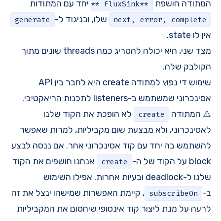
המתודה חושפת
יחד עם המתודות
**FluxSink**
שלו, ובניגוד ל-
generate
next, error, complete
אין לו state.
מצד שני, היא יכולה להטריג כמה threads שונים מתוך
הקולבק שלה.
שימוש די נפוץ למתודה create היא לחבר בין API
אסינכרוני שמשתמש ב-listeners לתכנות הריאקטיבי.
⚠️ המתודה
לא הופכת את הקוד שלנו
create
לאסינכרוני, ולא מבצעת שום מקביליות, למרות שאפשר
להשתמש בה יחד עם קוד אסינכרוני אחר. אם ננסה לבצע
block על הקוד של ה-
אנחנו חושפים את הקוד
create
שלנו ל-deadlock ובעיות אחרות. אפילו השימוש
ב-
, קיימת האפשרות שמישהו ינצל את זה
subscribeOn
לרעה על מנת ליצור קוד אינסופי שיחסום את המקביליות