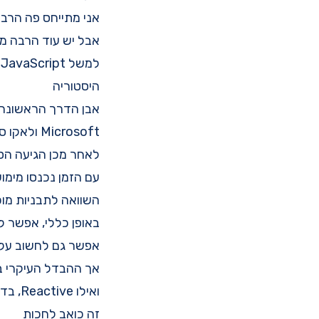
אני מתייחס פה הרבה לJava, כי זה פוסט הכנה לספריית 
אבל יש עוד הרבה מי
למשל JavaScript עושה את זה באופן אחר.
היסטוריה
אבן הדרך הראשונה לכיוון של e programming
Microsoft ולאקו סיסטם של Net.
לאחר מכן הגיעה ה
עם הזמן נכנסו מימושים סטנדרט
השוואה לתבניות מו
באופן כללי, אפשר לחשוב על reactive programming כעל מימוש 
אפשר גם לחשוב על זה כעל מימוש
אך ההבדל העיקרי בין תכנות ריאקטיבי ל
ואילו Reactive, בדומה ל-Observer מתבסס על דחיפה.
זה כואב לחכות