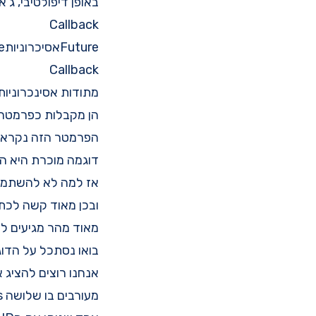
באופן דיפולטיבי, ג'
Callback
FutureאסיכרוניותFuture
Callback
מתודות אסינכרוניות אש
הן מקבלות כפרמטר 
הפרמטר הזה נקרא 
דוגמה מוכרת היא ה
אז למה לא להשתמש ב-back
ובכן מאוד קשה לכתוב callback שקורא ל-callback שקורא ל-k
מאוד מהר מגיעים לק
בואו נסתכל על הדו
אנחנו רוצים להציג את הטופ 5פריטים מומ
מעורבים בו שלושה services: