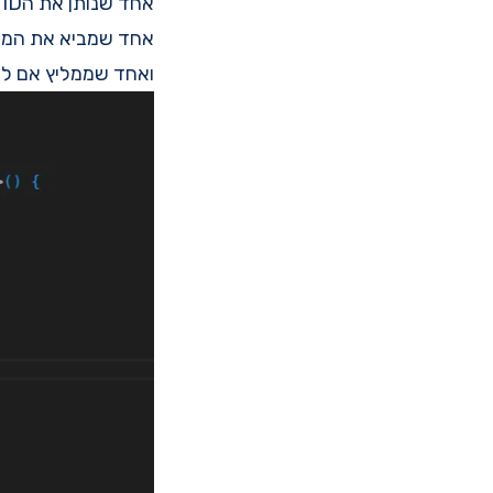
אחד שנותן את הID של הטופ 5 עבור ה-user
אחד שמביא את המי
ואחד שממליץ אם ליוזר אין 