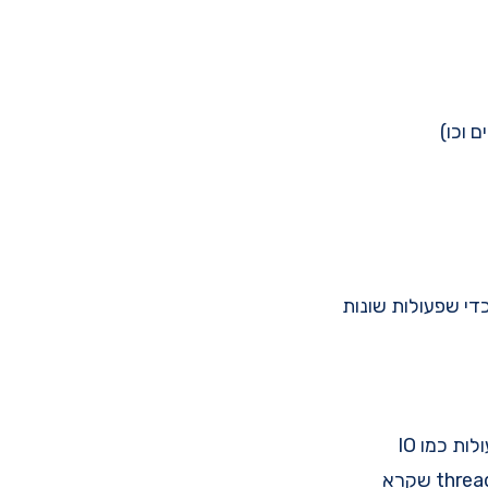
בד סה"כ די טוב, עד שמגיעים לצוואר בקבוק, ואז אנחנו מכניסים עוד threads כדי שפעולות שונות
אבל עוד יותר גרוע, אם נביט מקרוב, ברגע שאנחנו מכניסים מקביליות לקוד שלנו, פעולות כמו IO
(קריאה לdata base או קריאות API), חלק מהמשאבים שלנו מתבזבזים בזמן שה- thread שקרא