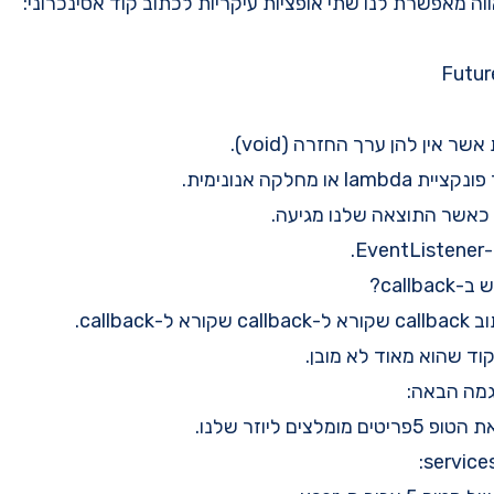
אווה מאפשרת לנו שתי אופציות עיקריות לכתוב קוד אסינכרוני:
ר אין להן ערך החזרה (void).
פונקציית
lambda
או
מחלקה אנונימית
.
כאשר התוצאה שלנו מגיעה.
-
EventListener
.
call?
callbac.
וד שהוא מאוד לא מובן.
גמה הבאה:
לצים ליוזר שלנו.