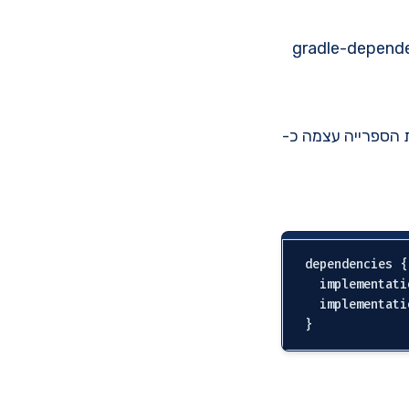
gradle-depend
תמיכה ב-reactor כל מה שעלינו לעשות הוא לייבא את ה-BOM ואת הספרייה עצמה כ-
dependencies {

  implementati
  implementati