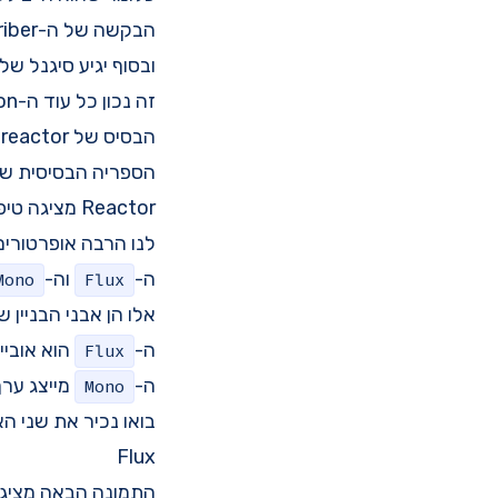
הבקשה של ה-subscriber.
ובסוף יגיע סיגנל של
זה נכון כל עוד ה-subscription לא בוטל.
הבסיס של reactor
הספריה הבסיסית של reactor היא reactor-core, והיא זאת שהבאנו בסעיף 
לנו הרבה אופרטורים
ה-
וה-
Mono
Flux
אלו הן אבני הבניין של reactor, שעל בסיסן נבנה כל הקוד האסי
ה-
הוא אובייקט המיי
Flux
ה-
מייצג ערך ב
Mono
בואו נכיר את שני הא
Flux
התמונה הבאה מציגה