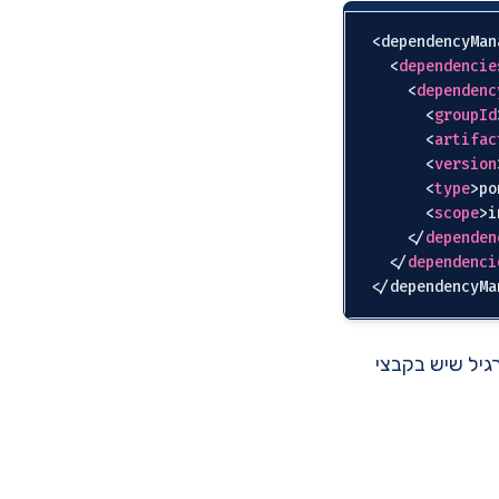
<dependencyMan
<
dependencie
<
dependenc
<
groupId
<
artifac
<
version
<
type
>
po
<
scope
>
i
</
dependen
</
dependenci
תוספת ל-dependency section הרגיל שיש בקבצי