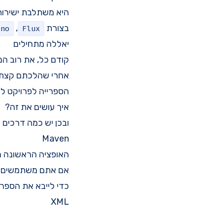
בצורת
,
ono
Flux
יאללה מתחילים
קודם כל, את רוב ה
אחרי שהלכתם קצת ל
הספרייה לפרויקט לי
איך עושים את זה?
ובכן יש כמה דרכים לעשות את ז
Maven
האופציה הראשונה היא ד
אם אתם משתמשים ב Gradle, דלגו למטה לאזור שמסביר איך להוסיף ב 
כדי לייבא את הספרייה דרך maven, אתם צריכים להכניס את הקוד הב
XML