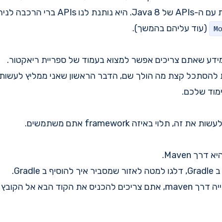
היא משתלבת ישירות עם ה-APIs של Java 8. היא 
(עוד עליהם בהמשך).
M
מידע שאתם צריכים אפשר למצוא
בעמוד של ספריית ריאקטור.
הסתכל קצת מה הולך שם, הדבר הראשון שאני ממליץ לעשות ה
מוד שלכם.
ה, תלוי באיזה framework אתם משתמשים.
רך Maven.
Gradle.
א אל הקובץ pom.xml שלכם: