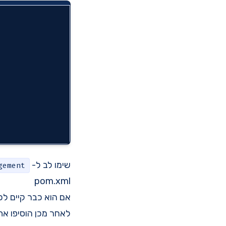
שימו לב ל-
gement
pom.xml
אם הוא כבר קיים לכם
לאחר מכן הוסיפו את את ה-dependency של ה  project