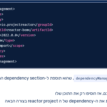
agement>

s
>
y
>
>
io.projectreactor
</
groupId
>
tId
>
reactor-bom
</
artifactId
>
>
2022.0.0
</
version
>
m
</
type
>
mport
</
scope
>
cy
>
es
>
, שהוא 
dependencyMana
, אז הוסיפו רק את התוכן שלו
reactor בצורה הבאה