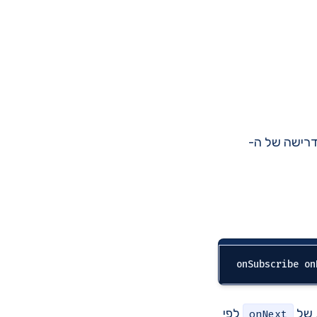
.N) ומפרסם אותם לפי הדרישה של ה-
 של
לפי
onNext