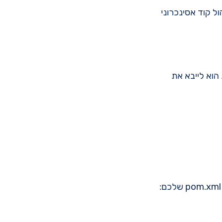
נותנת לנו APIs ברי הרכבה לניהול קוד אסינכרוני
וא לייבא את