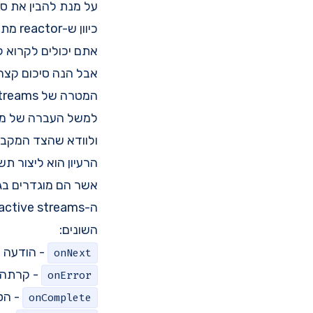
על מנת להבין את ספריית reactor מומלץ בחום להבין מה הם s
כיוון ש-reactor מתבססת על ה-API שהם הגדירו כדי להגדיר את אבני הבניין שלה.
אתם יכולים לקרוא לעומק על am
אבל הנה סיכום קצר
המטרה של reactive streams היא לנהל את העברת המידע בין גבולות בקוד אסינכרוני
למשל העברה של מי
ולוודא שהצד המקבל לא 
הרעיון הוא ליצור 
אשר הם מוגדרים בגודם, ו
השונים:
- הודעה 
onNext
- קרתה 
onError
- הס
onComplete