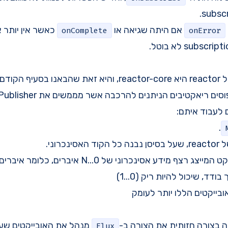
אם היתה שגיאה או
כאשר אין יותר 
onComplete
onError
הקודם.
 לעבוד איתם:
.
נכרוני.
צג רצף מידע אסינכרוני של 0...N איברים, כלומר איברים מרובים.
ודד, שיכול להיות ריק (0...1)
ובייקטים הללו יותר לעומק
 בצורה חזותית את הצורה ב-
מנהל את האובייקטים שעו
Flux