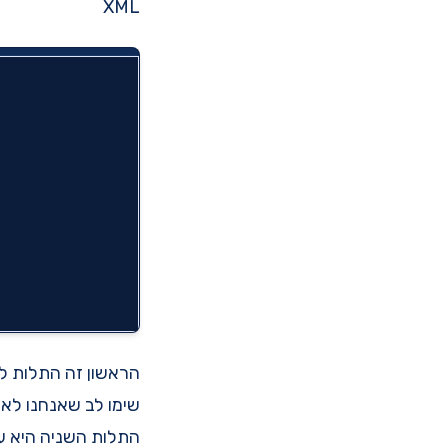
XML
הראשון זה התלות ל -core library של actor
שימו לב שאנחנו לא מ
התלות השניה היא ע