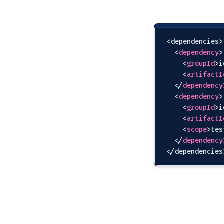
<dependencies>

<
dependency
>
<
groupId
>
i
<
artifactI
</
dependency
<
dependency
>
<
groupId
>
i
<
artifactI
<
scope
>
tes
</
dependency