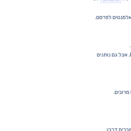
אלמנטים לפרסם.
Reactor מציגה טיפוסים ריאקטיבים הניתנים להרכבה אשר מממשים את Publisher, אבל גם נותנים
ברים דרכו: