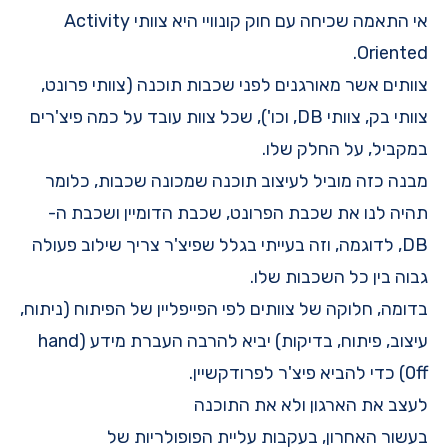
אי התאמה שכיחה עם חוק קונוויי היא צוותי
Activity
.
Oriented
צוותים אשר מאורגנים לפני שכבות תוכנה (צוותי פרונט,
צוותי בק, צוותי DB, וכו'), שכל צוות עובד על כמה פיצ'רים
במקביל, על החלק שלו.
מבנה כזה מוביל לעיצוב תוכנה שמכונה שכבות, כלומר
תהיה לנו את שכבת הפרונט, שכבת הדומיין ושכבת ה-
DB, לדוגמה, וזה בעייתי בגלל שפיצ'ר צריך שילוב פעולה
גבוה בין כל השכבות שלו.
בדומה, חלוקה של צוותים לפי הפייפליין של הפיתוח (ניתוח,
עיצוב, פיתוח, בדיקות) יביא להרבה העברת מידע (hand
0ff) כדי להביא פיצ'ר לפרודקשיין.
לעצב את הארגון ולא את התוכנה
בעשור האחרון, בעקבות עליית הפופולריות של