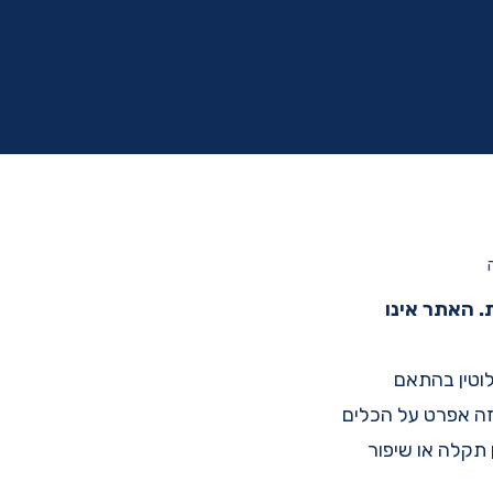
. האתר אינו
וטין בהתאם
נגשת אתרי אינטרנט ו Wcag 2.0. בחרתי בתקן AA. בדף זה אפרט על הכלים
תקלה או שיפור