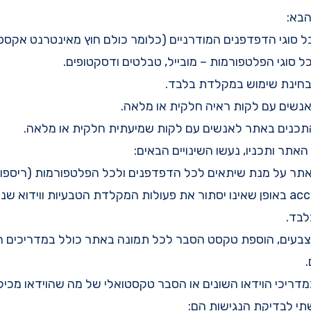
הבא:
אתר ותכניו, נעשו השינויים הבאים:
2. הוספת access keys באופן שאינו יסתור את פעולות המקלדת הטבעיות ווידו
בד.
ת בצבעים, הוספת טקסט הסבר לכל תמונה באתר כולל במדריכים ה
י לבדיקת הנגישות הם: