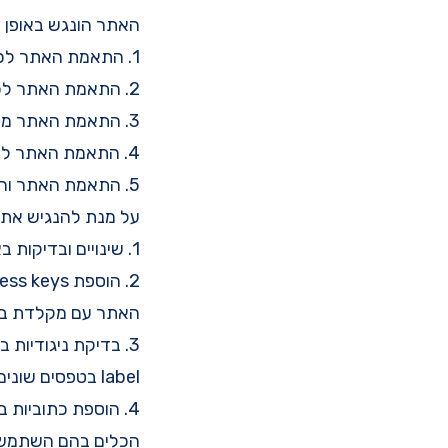
האתר הונגש באופן 
1. התאמת האתר לכל סוגי הדפדפנים המודרניים (כלומר כולם חוץ מאינטרנט אקספלורר).
2. התאמת האתר לכל סוגי הפלטפורמות – מובייל, טבלטים ודסקטופים.
3. התאמת האתר מבחינת שימוש במקלדת בלבד.
4. התאמת האתר לאנשים עם לקות ראיה חלקית או מלאה.
5. התאמת האתר והתכנים באתר לאנשים עם לקות שמיעתית חלקית או מלאה.
על מנת להנגיש את ה
1. שינויים ובדיקות באתר על מנת שיתאים לכל הדפדפנים ולכל הפלטפורמות (ריספונסיביות).
האתר עם מקלדת בל
3. בדיקת ניגודיו
label בטפסים שונים.
4. הוספת כתוביות במדריכי הוידאו השונים או הסבר טקסטואלי של מה שהוידאו מכיל.
הכלים בהם השתמשת